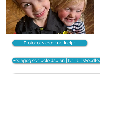
Protocol vierogenprincipe
Pedagogisch beleidsplan | Nr. 16 | Woudlopers
Pedagogisch beleidsplan | Nr. 14 | Rambonnet
Meldcode kindermishandeling
Beleid veiligheid