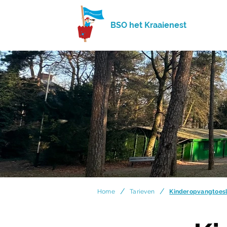
BSO het Kraaienest
/
/
Home
Tarieven
Kinderopvangtoes