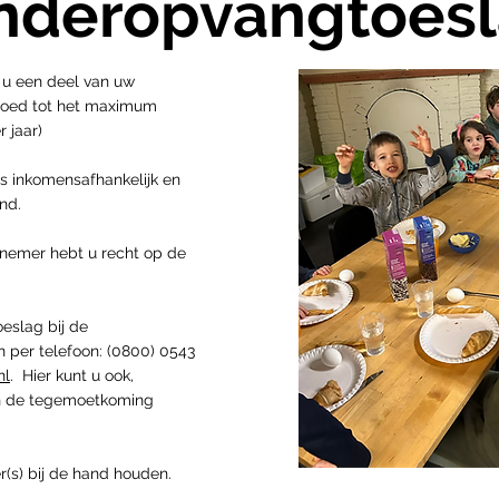
nderopvangtoes
t u een deel van uw
goed tot het maximum
eder jaar)
s inkomensafhankelijk en
nd.
rnemer hebt u recht op de
eslag bij de
 per telefoon: (0800) 0543
nl
. Hier kunt u ook,
van de tegemoetkoming
s) bij de hand houden.​​