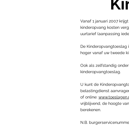
Ki
Vanaf 1 januari 2007 krijg
kinderopvang kosten ver
uurtarief (aanpassing i
De Kinderopvangtoeslag i
hoger vanaf uw tweede ki
Ook als zelfstandig onde
kinderopvangtoeslag.
U kunt de Kinderopvangto
belastingdienst aanvragen
of online:
www.toeslagen.
vrijblijvend, de hoogte 
berekenen.
N.B. burgerservicenummer(