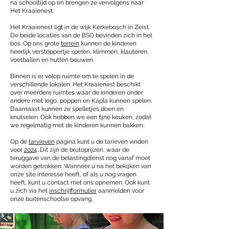
na schooltijd op en brengen ze vervolgens naar
Het Kraaienest.
Het Kraaienest ligt in de wijk Kerkebosch in Zeist.
De beide locaties van de BSO bevinden zich in het
bos. Op ons grote
terrein
kunnen de kinderen
heerlijk verstoppertje spelen, klimmen, klauteren,
voetballen en hutten bouwen.
Binnen is er volop ruimte om te spelen in de
verschillende lokalen. Het Kraaienest beschikt
over meerdere ruimtes waar de kinderen onder
andere met lego, poppen en Kapla kunnen spelen.
Daarnaast kunnen ze spelletjes doen en
knutselen. Ook hebben we een fijne keuken, zodat
we regelmatig met de kinderen kunnen bakken.
Op de
tarvieven
pagina kunt u de tarieven vinden
voor
2024
. Dit zijn de brutoprijzen, waar de
teruggave van de belastingdienst nog vanaf moet
worden getrokken. Wanneer u na het bekijken van
onze site interesse heeft, of als u nog vragen
heeft, kunt u contact met ons opnemen. Ook kunt
u zich via het
inschrijfformulier
aanmelden voor
onze buitenschoolse opvang.