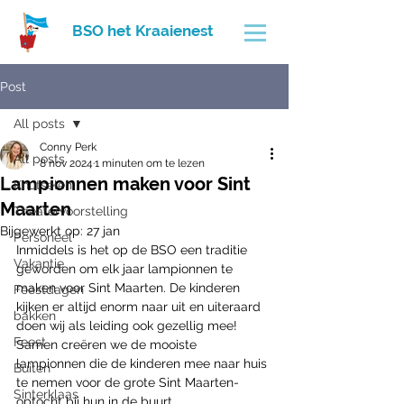
BSO het Kraaienest
Post
All posts
Conny Perk
All posts
8 nov 2024
1 minuten om te lezen
Lampionnen maken voor Sint
Knutselen
Maarten
Theatervoorstelling
Bijgewerkt op:
27 jan
Personeel
Inmiddels is het op de BSO een traditie 
Vakantie
geworden om elk jaar lampionnen te 
maken voor Sint Maarten. De kinderen 
Feestdagen
kijken er altijd enorm naar uit en uiteraard 
bakken
doen wij als leiding ook gezellig mee! 
Feest
Samen creëren we de mooiste 
lampionnen die de kinderen mee naar huis 
Buiten
te nemen voor de grote Sint Maarten-
Sinterklaas
optocht bij hun in de buurt.