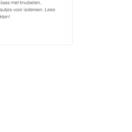
laas met knutselen,
utjes voor iedereen. Lees
kten!
Inschrijven
Tarieven
Tarieven 2026
Kinderopvangtoeslag
Blog
Contact