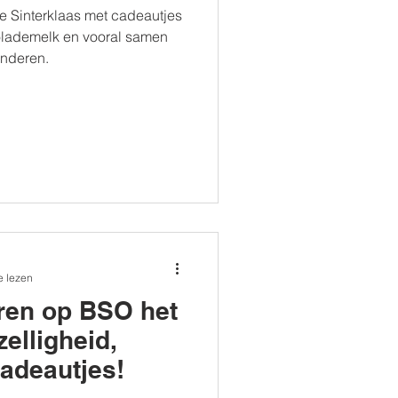
 Sinterklaas met cadeautjes
lademelk en vooral samen
inderen.
e lezen
eren op BSO het
elligheid,
adeautjes!