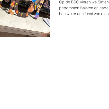
Op de BSO vieren we Sinterk
pepernoten bakken en cadea
hoe we er een feest van maa
Pedagogisch beleidsplan​
GGD inspectie
Ouderparticipatie
Vacatures
Het terrein
Veelgestelde vragen