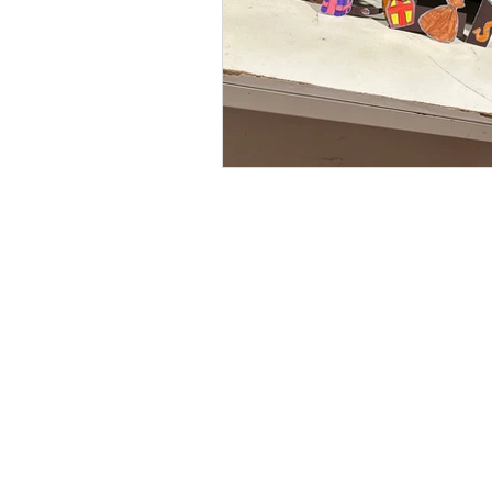
Home
Over ons
Informatie
Vervoer
Openingstijden
Klachtenregeling