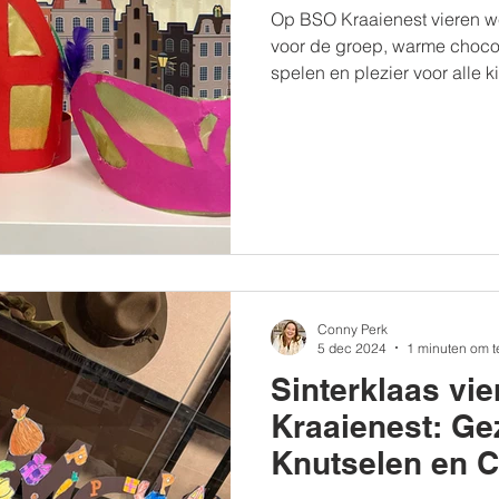
Op BSO Kraaienest vieren we
voor de groep, warme choco
spelen en plezier voor alle k
Conny Perk
5 dec 2024
1 minuten om t
Sinterklaas vi
Kraaienest: Gez
Knutselen en C